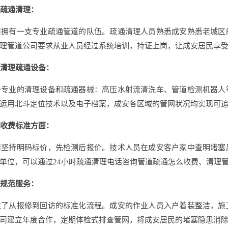
疏通清理：
拥有一支专业疏通管道的队伍。疏通清理人员熟悉成安熟悉老城区
理管道公司要求从业人员经过系统培训，持证上岗，让成安居民享
清理疏通设备：
专业的清理设备和疏通器械：高压水射流清洗车、管道检测机器人
运用北斗定位技术以及电子档案，成安各区域的管网状况均实现可
收费标准方面：
坚持明码标价，先检测后报价。技术人员在成安客户家中查明堵塞
单位，可以通过24小时疏通清理电话咨询管道疏通怎么收费、清理
规范服务：
了从报修到回访的标准化流程。成安的作业人员入户着装整洁，施
司建立年度合作，定期体检式排查管网，将成安居民的堵塞隐患消