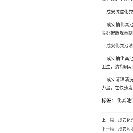
成安诚信化粪
成安抽化粪池
等都按照规章制
成安化粪池清
成安抽化粪池
卫生，清掏周期
成安清理清洗
力量，在快速发
标签：
化粪池
上一篇：
成安化
下一篇：
成安污