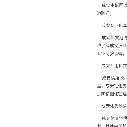
成安主城区以
道疏通；
成安专业化粪
成安化粪池清
也了解成安滨湖
专业防护装备，
成安专用化粪
成安清洁公司
量，成安抽化粪
走向精细化管理
成安化粪池清
成安化粪池清
业，杜绝中途加