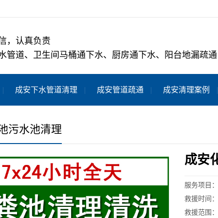
信，认真负责
水管道、卫生间马桶通下水、厨房通下水、阳台地漏疏通
成安下水管道清理
成安管道疏通
成安清理案例
池污水池清理
成安
服务项目
救援时间：
救援范围