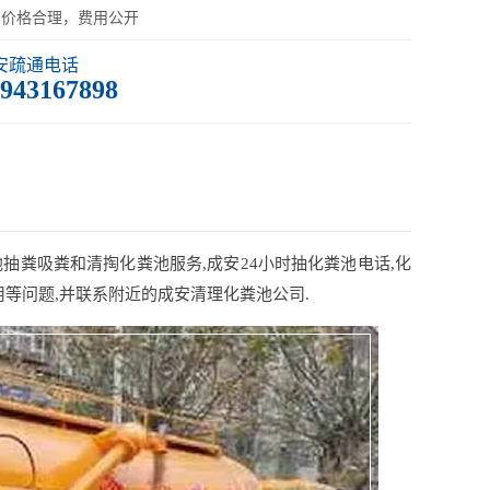
：价格合理，费用公开
安疏通电话
943167898
抽粪吸粪和清掏化粪池服务,成安24小时抽化粪池电话,化
等问题,并联系附近的成安清理化粪池公司.