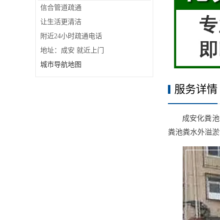
信合管道疏通
让生活更清洁
附近24小时疏通电话
地址：成安 就近上门
城市导航地图
服务详情
成安化粪池清理
粪池粪水外溢淤