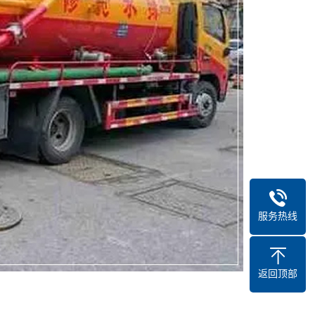
服务热线
返回顶部