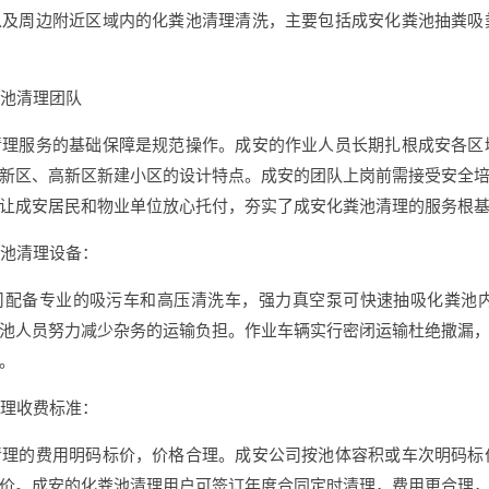
及周边附近区域内的化粪池清理清洗，主要包括成安化粪池抽粪吸
池清理团队
理服务的基础保障是规范操作。成安的作业人员长期扎根成安各区
新区、高新区新建小区的设计特点。成安的团队上岗前需接受安全
让成安居民和物业单位放心托付，夯实了成安化粪池清理的服务根
池清理设备：
配备专业的吸污车和高压清洗车，强力真空泵可快速抽吸化粪池内
池人员努力减少杂务的运输负担。作业车辆实行密闭运输杜绝撒漏
。
理收费标准：
理的费用明码标价，价格合理。成安公司按池体容积或车次明码标
价。成安的化粪池清理用户可签订年度合同定时清理，费用更合理