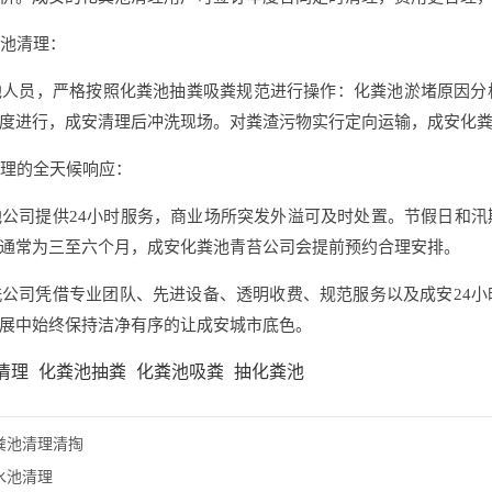
池清理：
人员，严格按照化粪池抽粪吸粪规范进行操作：化粪池淤堵原因分
度进行，成安清理后冲洗现场。对粪渣污物实行定向运输，成安化
理的全天候响应：
公司提供24小时服务，商业场所突发外溢可及时处置。节假日和汛
通常为三至六个月，成安化粪池青苔公司会提前预约合理安排。
公司凭借专业团队、先进设备、透明收费、规范服务以及成安24小
展中始终保持洁净有序的让成安城市底色。
清理
化粪池抽粪
化粪池吸粪
抽化粪池
粪池清理清掏
水池清理